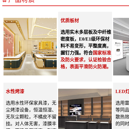
优质板材
选用实木多层板及
中纤维
密度板，E0/E1级环保材
料不易变形，平整度高，
握钉力强。符合
国家标准
及防火要求，认证检验合
格，表面平滑防火防潮。
水性烤漆
LED
选用水性
环保
家具漆，无
选用雷
尘烤漆设备，恒温恒湿、
等同品
无灰尘颗粒，不橘皮不留
散热
挂。对人体无害，漆膜丰
的
同