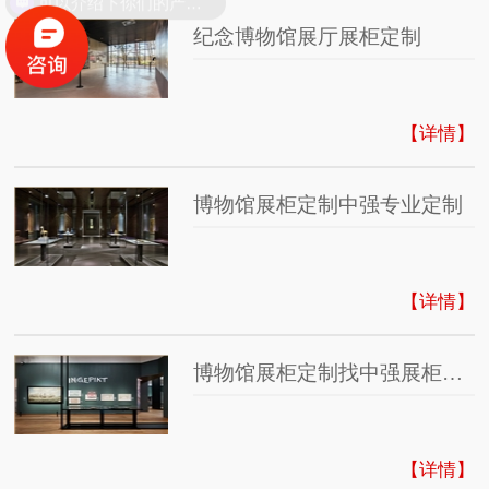
纪念博物馆展厅展柜定制
【详情】
博物馆展柜定制中强专业定制
【详情】
博物馆展柜定制找中强展柜品质保证
【详情】