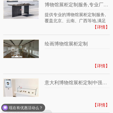
博物馆展柜定制服务,专业厂家推荐-中强展柜
提供专业的博物馆展柜定制服务,
覆盖北京、云南、广西等地,满足
不同展览需求,品质保障,欢迎咨询!
【详情】
绘画博物馆展柜定制
【详情】
意大利博物馆展柜定制中强定制
现在有优惠活动么？
【详情】
可以介绍下你们的产品么？