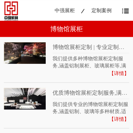
中强展柜
定制案例
博物馆展柜
博物馆展柜定制 | 专业定制服务与厂家直供-中强展柜
我们提供多种博物馆展柜定制服
务,涵盖铝制展柜、玻璃展柜等,满
足不同地区客户需求。
【详情】
优质博物馆展柜定制服务,满足多样化需求-中强展柜
我们提供专业的博物馆展柜定制服
务,涵盖铝制、玻璃等多种材质,适
用于全国各地博物馆,满足您的个
【详情】
性化要求。