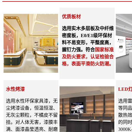
优质板材
选用实木多层板及
中纤维
密度板，E0/E1级环保材
料不易变形，平整度高，
握钉力强。符合
国家标准
及防火要求，认证检验合
格，表面平滑防火防潮。
水性烤漆
LED
选用水性
环保
家具漆，无
选用雷
尘烤漆设备，恒温恒湿、
等同品
无灰尘颗粒，不橘皮不留
散热
挂。对人体无害，漆膜丰
的
同
满、面漆晶莹透亮、耐磨
3000