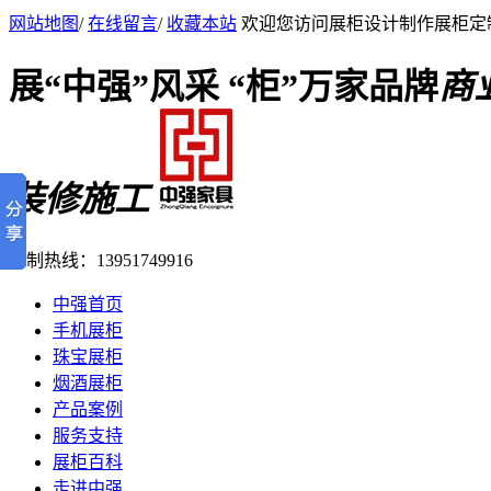
网站地图
/
在线留言
/
收藏本站
欢迎您访问展柜设计制作展柜定
展“中强”风采 “柜”万家品牌
商
装修施工
定制热线：
13951749916
中强首页
手机展柜
珠宝展柜
烟酒展柜
产品案例
服务支持
展柜百科
走进中强