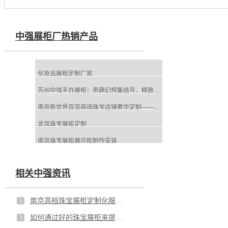
中强展柜厂热销产品
化妆品展柜定制厂家
苏州中强手办展柜：奇趣幻想集结号，精致藏品的梦幻舞台
南京新世界百货商场珠宝店铺奢华定制——中强展柜厂
龙凤珠宝展柜定制
南京珠宝展柜展示柜制作安装
相关中强资讯
南京高档珠宝展柜定制化服务概述
如何通过好的珠宝展柜来提升店铺的销量