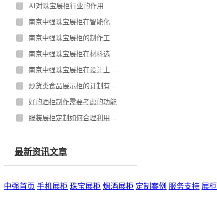
AI对珠宝展柜行业的作用
南京中强珠宝展柜在智能化技术应用方面有哪些具体实例和优势？
南京中强珠宝展柜的制作工艺有哪些创新之处？
南京中强珠宝展柜在材料选择上有什么讲究？
南京中强珠宝展柜在设计上有哪些独特之处？
炒货类食品展示柜的订制有什么值得注意的细节？
好的酒柜制作需要考虑的功能
服装展柜定制如何合理利用服装店的空间
最新资讯文章
中强首页
手机展柜
珠宝展柜
烟酒展柜
定制案例
服务支持
展柜