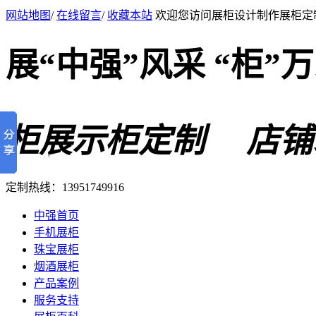
网站地图
/
在线留言
/
收藏本站
欢迎您访问展柜设计制作展柜定
展“中强”风采 “柜”
柜展示柜定制 店铺
定制热线：
13951749916
中强首页
手机展柜
珠宝展柜
烟酒展柜
产品案例
服务支持