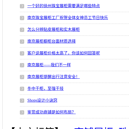
一个好的徐州珠宝展柜需要满足哪些特点
南京珠宝展柜工厂祝贺全体女神员工节日快乐
怎么分辨贴皮展柜和实木展柜
南京展柜橱柜台面材质选择
客户说展柜价格太高了，你该如何回答呢
南京展柜-----我们不一样
南京展柜提醒出行注意安全！
冬中于柜，至强于技
Shops设计小诀窍
鉴赏成功商铺是如何布局？