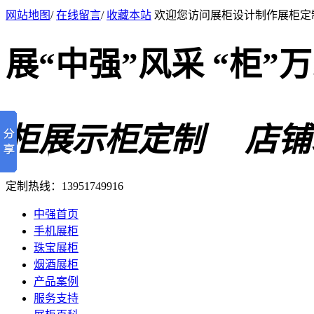
网站地图
/
在线留言
/
收藏本站
欢迎您访问展柜设计制作展柜定
展“中强”风采 “柜”
柜展示柜定制 店铺
定制热线：
13951749916
中强首页
手机展柜
珠宝展柜
烟酒展柜
产品案例
服务支持