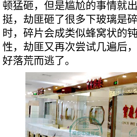
顿猛砸，但是尴尬的事情就
挺，劫匪砸了很多下玻璃是
时，碎片会成类似蜂窝状的
性，劫匪又再次尝试几遍后
好落荒而逃了。